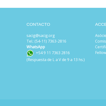
CONTACTO
ACC
sacig@sacig.org
Asóci
Tel.: (54-11) 7363-2816
Comis
WhatsApp
Certif
Fello
+54 9 11 7363 2816
(Respuesta de L a V de 9 a 13 hs.)