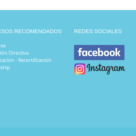
ESOS RECOMENDADOS
REDES SOCIALES
ese
ión Directiva
icación - Recertificación
wship