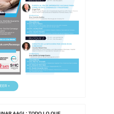
LEER +
INAR AAGL: TODO LO QUE