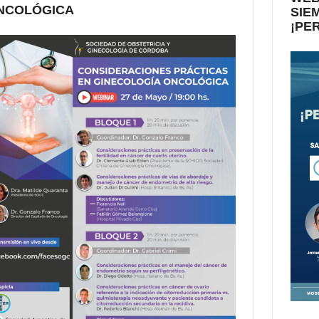
NCOLÓGICA
SIE
¡PE