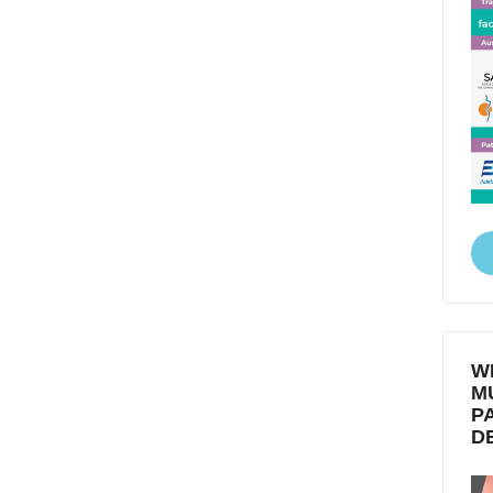
W
M
P
D